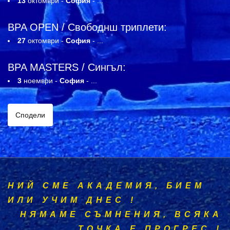
13
октомври -
София
- ...
BPA OPEN / Свободнш триплети:
27
октомври -
София
- ...
BPA MASTERS / Сингъл:
3
ноември -
Соф
ия
-
...
Сподели
НИЙ СМЕ АКАДЕМИЯ, БИЕМ
ИЛИ УЧИМ ДНЕС !
НЯМАМЕ СЪМНЕНИЯ, ВСЯКА
ТОЧКА Е ПРОГРЕС !