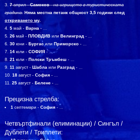
7
април -
Самоков
-
на игрището в туристическата
градина
.
Няма местна петанк общност 3,5 години след
откриването му
.
5
май -
Варна
- ...
26
май -
ПЛОВДИВ
или
Велинград
- ...
30
юни -
Бургас
или
Приморско
- ...
14
юли -
СОФИЯ
- ...
21
юли -
Полски Тръмбеш
- ...
11
август -
Шабла
или
Разград
- ...
18
август -
София
- ...
25
август -
Белене
- ...
Прецизна стрелба:
1
септември -
София
- ...
Четвъртфинали (елиминации) / Сингъл /
Дублети / Триплети: