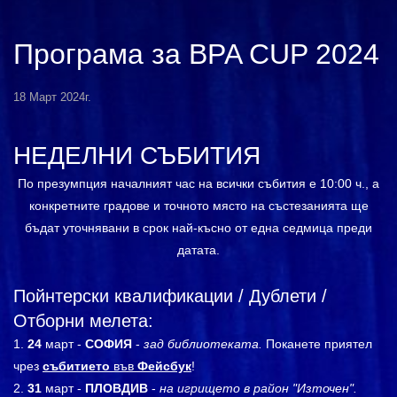
Програма за BPA CUP 2024
18 Март 2024г.
НЕДЕЛНИ СЪБИТИЯ
По презумпция началният час на всички събития е 10:00 ч., а
конкретните градове и точното място на състезанията ще
бъдат уточнявани в срок най-късно от една седмица преди
датата.
Пойнтерски квалификации / Дублети /
Отборни мелета:
24
март -
СОФИЯ
-
зад библиотеката.
Поканете приятел
чрез
събитието
във
Фейсбук
!
31
март -
ПЛОВДИВ
-
на игрището в район "Източен".