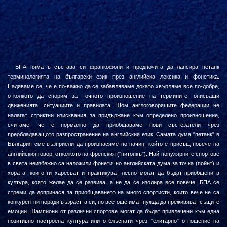
БПА няма в състава си франкофони и предпочита да лансира петанк
терминологията на български език през английска лексика и фонетика.
Надяваме се, че е по-важно да се забавляваме докато хвърляме все по-добре,
отколкото да спорим за точното произношение на термините, описващи
движенията, ситуациите и правилата. Щом англоговорящите федерации не
налагат стриктни изисквания за придържане към определено произношение,
считаме, че е нормално да приобщаваме нови състезатели чрез
преобладаващото разпространение на английския език.
Самата дума "петанк"
в
България сме възприели да произнасяме по начин, който е присъщ повече на
английския говор, отколкото на френския
("питонкъ")
. Най-популярните спортове
в света неизбежно са наложили фонетично английската дума за точка (пойнт) и
хората, които ги харесват и практикуват лесно могат да бъдат приобщени в
култура, която желае да се развива, а не да се изолира все повече. БПА се
стреми да допринася за приобщаването на много спортисти, които вече не са
конкурентни поради възрастта си, но все още имат нужда да преживяват същите
емоции. Шампиони от различни спортове могат да бъдат привлечени към една
позитивно настроена култура или отблъснати чрез "елитарно" отношение на