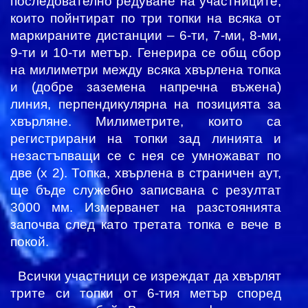
последователно редуване на участниците,
които пойнтират по три топки на всяка от
маркираните дистанции – 6-ти, 7-ми, 8-ми,
9-ти и 10-ти метър. Генерира се общ сбор
на милиметри между всяка хвърлена топка
и (добре заземена напречна въжена)
линия, перпендикулярна на позицията за
хвърляне. Милиметрите, които са
регистрирани на топки зад линията и
незастъпващи се с нея се умножават по
две (х 2). Топка, хвърлена в страничен аут,
ще бъде служебно записвана с резултат
3000 мм. Измерванет на разстоянията
започва след като третата топка е вече в
покой.
Всички участници се изреждат да хвърлят
трите си топки от 6-тия метър според