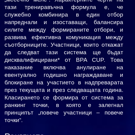
тази трениравъчна формула е, че
служебно комбинира в един отбор
напреднали и изоставащи, балансира
силите между формираните отбори, и
развива ефективна комуникация между
съотборниците. Участници, които откажат
да следват тази система ще бъдат
дисквалифицирани* от BPA CUP. Това
наказание включва анулиране на
евентуално годишно награждаване и
блокиране на участието в надпреварата
през текущата и през следващата година.
Класирането се формира от система за
ранкинг точки, в която е залегнал
принципът „повече участници – повече
точки“.