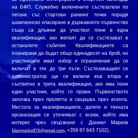
на БФП. Служебно включените състезатели по
петанк със стартови ранкинг точки поради
шампионско класиране в държавното първенство
също са длъжни да участват поне в една
квалификация, ако желаят да се състезават в
останалите събития. Квалификациите са
планирани да бъдат общо единадесет на брой, но
участниците имат избор и ограничение да се
включат в тях до три пъти. Състезаващият се
администратор ще се включи във втора и
съответно в трета квалификация, ако има поне
един участник, който го прави. Първенството
започва през пролетта и свършва през есента.
Местата за квалификациите, датите и тяхната
организация се уточняват с всеки, който има
интерес чрез свързване с Даниел Марков
(
,
+359 87 643 7102).
danmarkoff76@gmail.com