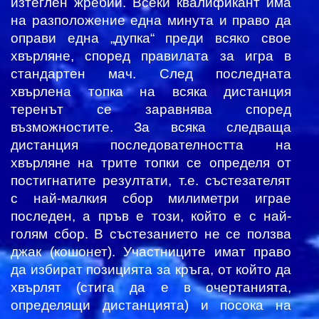
изтеглен жребий. Всеки квалификант има
на разположение една минута и право да
оправи една „дупка“ преди всяко свое
хвърляне, според правилата за игра в
стандартен мач. След последната
хвърлена топка на всяка дистанция
теренът се заравнява според
възможностите. За всяка следваща
дистанция последователността на
хвърляне на трите топки се определя от
постигнатите резултати, т.е. състезателят
с най-малкия сбор милиметри играе
последен, а пръв е този, който е с най-
голям сбор. В състезанието не се ползва
джак (кошонет). Участниците имат право
да избират позицията за кръга, от който да
хвърлят (стига да е в очертанията,
определящи дистанцията) и посока на