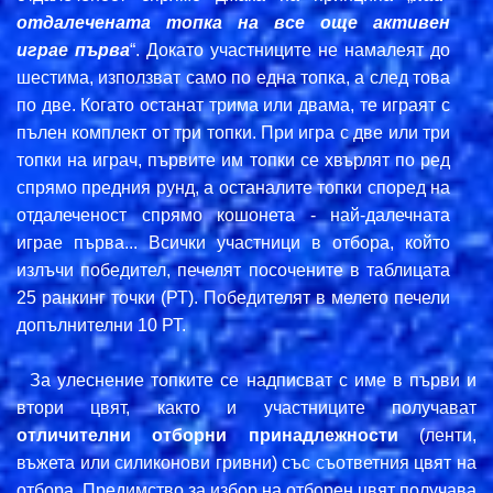
отдалечената топка на все още активен
играе първа
“. Докато участниците не намалеят до
шестима, използват само по една топка, а след това
по две. Когато останат трима или двама, те играят с
пълен комплект от три топки. При игра с две или три
топки на играч, първите им топки се хвърлят по ред
спрямо предния рунд, а останалите топки според на
отдалеченост спрямо кошонета - най-далечната
играе първа... Всички участници в отбора, който
излъчи победител, печелят посочените в таблицата
25 ранкинг точки (РТ). Победителят в мелето печели
допълнителни 10 РТ.
За улеснение топките се надписват с име в първи и
втори цвят, както и участниците получават
отличителни отборни принадлежности
(ленти,
въжета или силиконови гривни) със съответния цвят на
отбора. Предимство за избор на отборен цвят получава