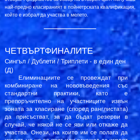
най-предно класираният в пойнетрската квалификация,
който е избрал да участва в мелето.
ЧЕТВЪРТФИНАЛИТЕ
Сингъл / Дублети / Триплети - в един ден
(Д)
Елиминациите се провеждат при
комбиниране на нововъведения със
стандартни практики, като е
препоръчително на участниците извън
зоната за класиране (според ранглистата)
да присъстват, за да бъдат резерви в
случай, че някой не се яви или откаже да
участва. Онези, на които им се полага да