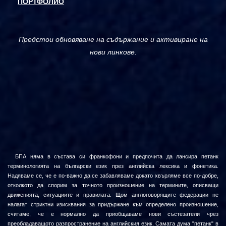
ПОРТФОЛИО
Предстои обновяване на съдържание и активиране на
нови линкове.
БПА няма в състава си франкофони и предпочита да лансира петанк
терминологията на български език през английска лексика и фонетика.
Надяваме се, че е по-важно да се забавляваме докато хвърляме все по-добре,
отколкото да спорим за точното произношение на термините, описващи
движенията, ситуациите и правилата. Щом англоговорящите федерации не
налагат стриктни изисквания за придържане към определено произношение,
считаме, че е нормално да приобщаваме нови състезатели чрез
преобладаващото разпространение на английския език.
Самата дума "петанк"
в