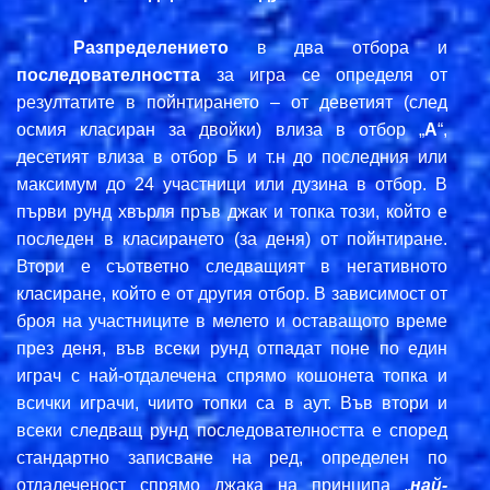
Разпределението
в два отбора и
последователността
за игра се определя от
резултатите в пойнтирането – от деветият (след
осмия класиран за двойки) влиза в отбор „
А
“,
десетият влиза в отбор Б и т.н до последния или
максимум до 24 участници или дузина в отбор. В
първи рунд хвърля пръв джак и топка този, който е
последен в класирането (за деня) от пойнтиране.
Втори е съответно следващият в негативното
класиране, който е от другия отбор. В зависимост от
броя на участниците в мелето и оставащото време
през деня, във всеки рунд отпадат поне по един
играч с най-отдалечена спрямо кошонета топка и
всички играчи, чиито топки са в аут. Във втори и
всеки следващ рунд последователността е според
стандартно записване на ред, определен по
отдалеченост спрямо джака на принципа „
най-