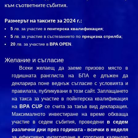
към съответните събития.
Размерът на таксите за 2024 г.:
5
лв. за участие в
понтерска квалификация
;
5
лв. за участие в състезанието по
прецизна стрелба
;
20
лв. за участие в
BPA OPEN
.
Желание и съгласие
Всеки желаещ да заеме призово място в
годишната ранглиста на БПА е длъжен да
декларира поне веднъж съгласие с условията и
правилата, публикувани в този сайт. Заплащането
на такса за участие в пойнтерска квалификация
на
BPA
CUP
се счита за такъв вид декларация.
М
аксималното инвестиране на време обхваща
участие в седем събития, проведени
в седем
различни дни през годината - всички в неделя
за ефективно интегриране в спортния календар