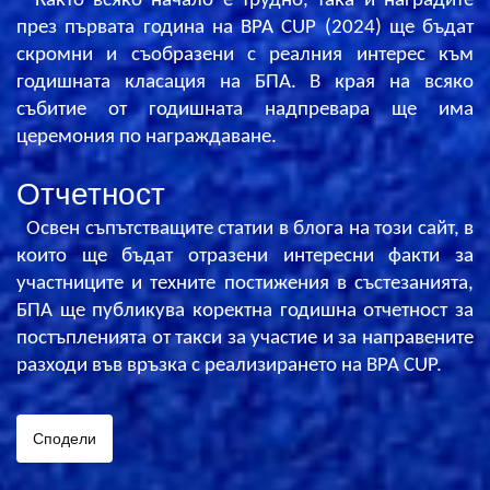
Както всяко начало е трудно, така и наградите
през първата година на BPA CUP (2024) ще бъдат
скромни и съобразени с реалния интерес към
годишната класация на БПА. В края на всяко
събитие от годишната надпревара ще има
церемония по награждаване.
Отчетност
Освен съпътстващите статии в блога на този сайт, в
които ще бъдат
отразени
интересни факти за
участниците и техните постижения в състезанията,
БПА ще публикува коректна годишна отчетност за
постъпленията от такси за участие и за направените
разходи във връзка с реализирането на BPA CUP.
Сподели