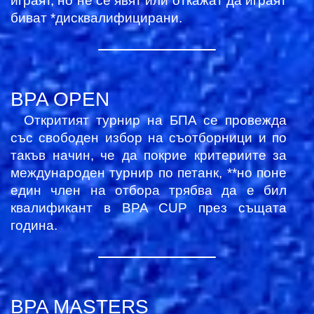
играят, но не се
явят
или откажат да играят
биват *дисквалифицирани.
BPA OPEN
Откритият турнир на БПА се провежда
със свободен избор на съотборници и по
такъв начин, че да покрие критериите за
международен турнир по петанк, **но поне
един член на отбора трябва да е бил
квалификант в BPA CUP през същата
година.
BPA MASTERS