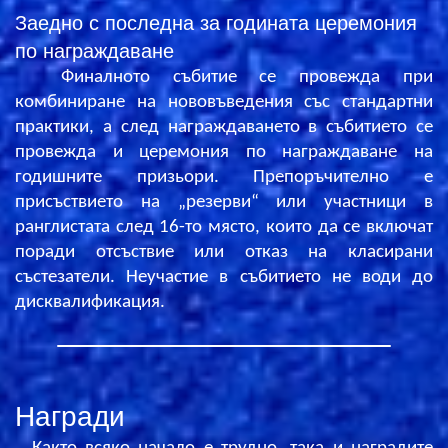
Заедно с последна за годината церемония
по награждаване
Финалното събитие се провежда при
комбиниране на нововъведения със стандартни
практики, а след награждаването в събитието се
провежда и церемония по награждаване на
годишните призьори. Препоръчително е
присъствието на „резерви“ или участници в
ранглистата след 16-то място, които да се включат
поради отсъствие или отказ на класирани
състезатели. Неучастие в събитието не води до
дисквалификация.
Награди