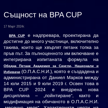
Същност на BPA CUP
17 Март 2024г.
е надпревара, проектирана да
BPA CUP
достигне до много участници, включително
такива, които ще хвърлят петанк топка за
пръв път. За пълноценното им включване е
интегрирана изпитаната формула на
Обедна Петанк Академия за Сингли, Национали и
(О.П.А.С.Н.И.), която е създадена и
Избивачи
администрирана от Даниел Марков между
14 юли 2015 и 9 юли 2019 г. Освен това в
BPA CUP 2024 е внедрена нова
дисциплина – „пойнтиране“, както и
модификация на обичаното в О.П.А.С.Н.И.
„месечно меле“. Характерните черти на