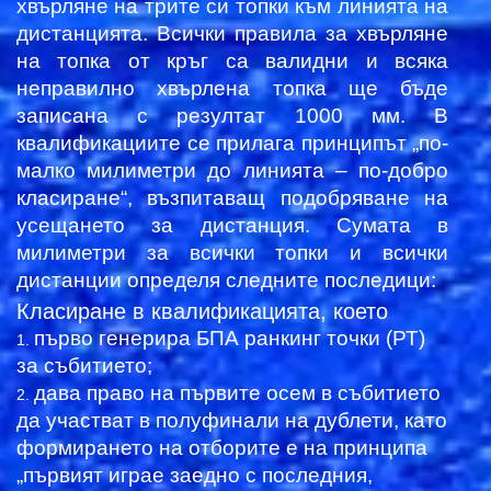
хвърляне на трите си топки към линията на
дистанцията. Всички правила за хвърляне
на топка от кръг са валидни и всяка
неправилно хвърлена топка ще бъде
записана с резултат 1000 мм. В
квалификациите се прилага принципът „по-
малко милиметри до линията – по-добро
класиране“, възпитаващ подобряване на
усещането за дистанция. Сумата в
милиметри за всички топки и всички
дистанции определя следните последици:
Класиране в квалификацията, което
първо генерира БПА ранкинг точки (РТ)
за събитието;
дава право на първите осем в събитието
да участват в полуфинали на дублети, като
формирането на отборите е на принципа
„първият играе заедно с последния,