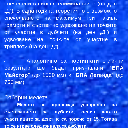
спечелени в сингъл елиминациите (на ден
„Д“). В една година теоретично е възможно
спечелването на максимум три такива
грамоти и съответно удвояване на точките
от участие в дублети (на ден „Д“) и
удвояване на точките от участие в
триплети (на ден „Д“).
Аналогично за постигнати отлични
резултати ще бъдат
признавани
"
БПА
Майстор
" (до 1500 мм) и "
БПА Легенда
" (до
750 мм).
Отборни мелета
Мелето се провежда успоредно на
състезанието за дублети, освен когато
участниците за деня не са повече от 15. Тогава
то се играе след финала за дублети.