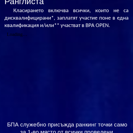
Ранглиста
Класирането включва всички, които не са
дисквалифицирани*, заплатят участие поне в една
квалификация и/или** участват в BPA OPEN.
БПА служебно присъжда ранкинг точки само
за 1-во място от всички проведени