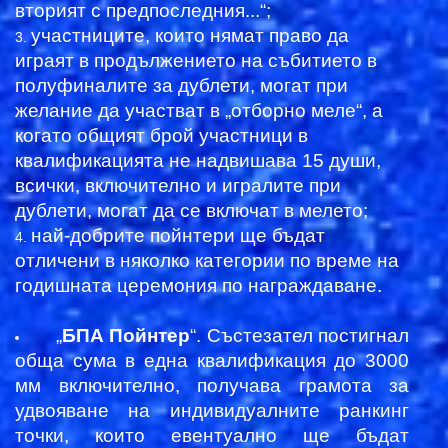
вторият с предпоследния...“;
участниците, които нямат право да
играят в продължението на събитието в
полуфиналите за дублети, могат при
желание да участват в „отборно меле“, а
когато общият брой участници в
квалификацията не надвишава 15 души,
всички, включително и игралите при
дублети, могат да се включат в мелето;
най-добрите пойнтери ще бъдат
отличени в няколко категории по време на
годишната церемония по награждаване.
„
БПА Пойнтер
“. Състезател постигнал
обща сума в една квалификация до 3000
мм включително, получава грамота за
удвояване на индивидуалните ранкинг
точки, които евентуално ще бъдат